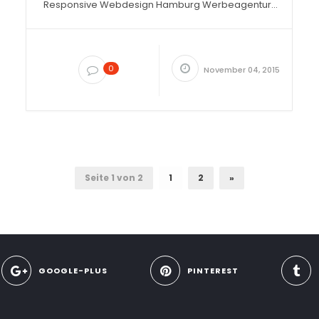
Responsive Webdesign Hamburg Werbeagentur...
0
November 04, 2015
Seite 1 von 2
1
2
»
GOOGLE-PLUS
PINTEREST