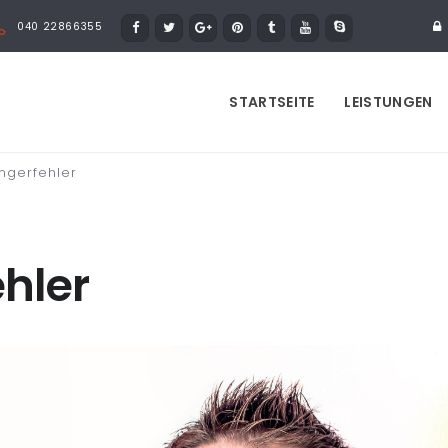
040 22866355
STARTSEITE
LEISTUNGEN
ngerfehler
hler