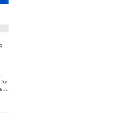
g
,
 für
dazu