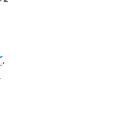
rds,
nd
uf
d