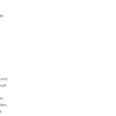
de
 und
nell
es
den,
e