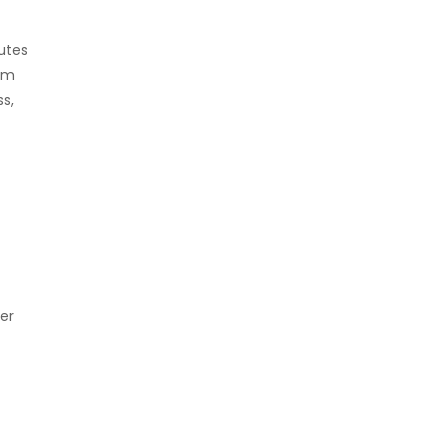
utes
tem
s,
er