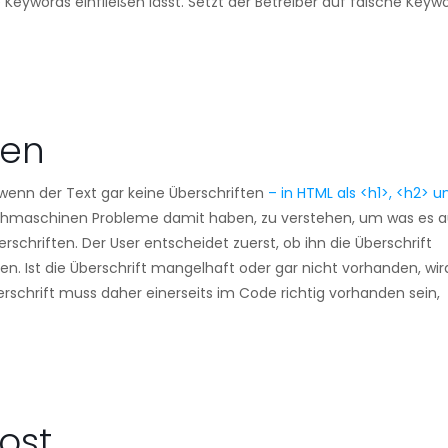
eywords einfließen lässt. Setzt der Betreiber auf falsche Keywo
ten
 wenn der Text gar keine Überschriften
– in HTML als <h1>, <h2> u
uchmaschinen Probleme damit haben, zu verstehen, um was es a
rschriften. Der User entscheidet zuerst, ob ihn die Überschrift
n. Ist die Überschrift mangelhaft oder gar nicht vorhanden, wir
erschrift muss daher einerseits im Code richtig vorhanden sein,
lost