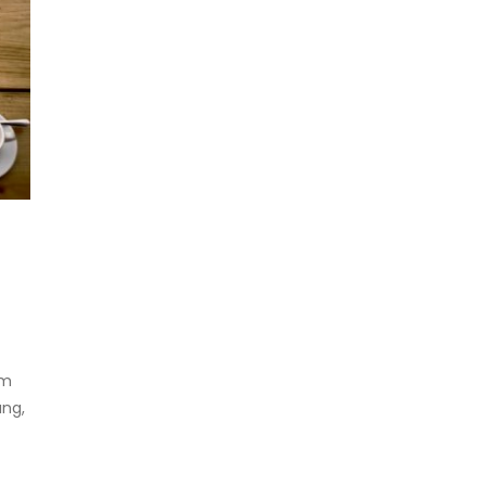
em
ung,