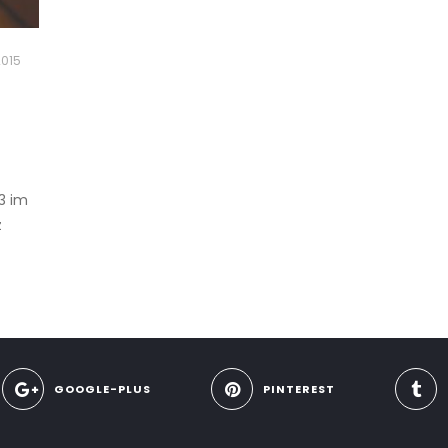
2015
3 im
z
GOOGLE-PLUS
PINTEREST