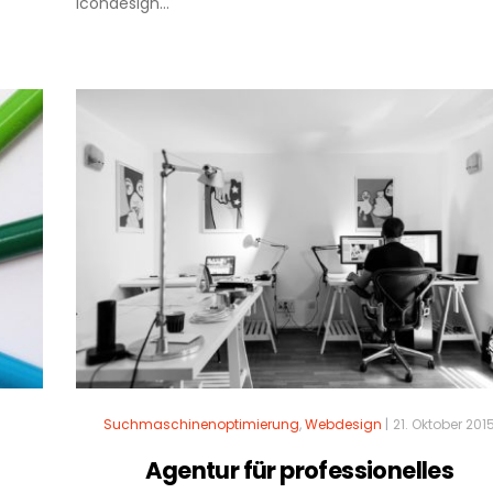
Icondesign...
Suchmaschinenoptimierung
,
Webdesign
|
21. Oktober 201
Agentur für professionelles