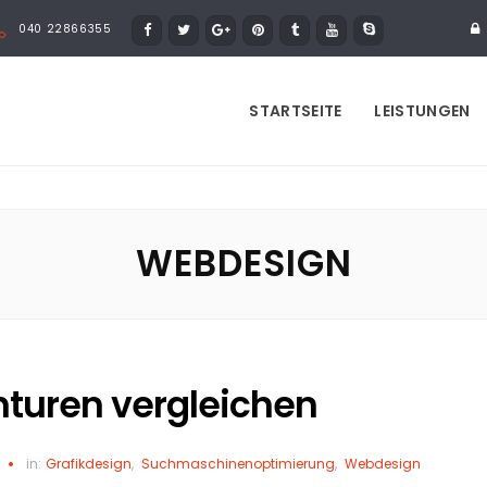
040 22866355
STARTSEITE
LEISTUNGEN
WEBDESIGN
turen vergleichen
in:
Grafikdesign
,
Suchmaschinenoptimierung
,
Webdesign