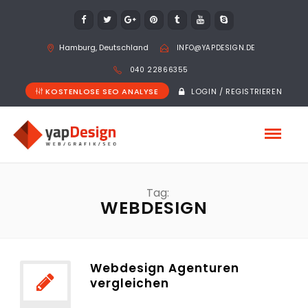
Hamburg, Deutschland
INFO@YAPDESIGN.DE
040 22866355
KOSTENLOSE SEO ANALYSE
LOGIN / REGISTRIEREN
Tag:
WEBDESIGN
Webdesign Agenturen
vergleichen