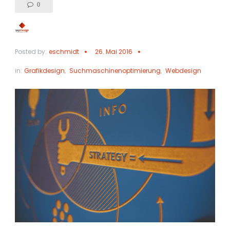
0
Posted by:
eschmidt
26. Mai 2016
in:
Grafikdesign
,
Suchmaschinenoptimierung
,
Webdesign