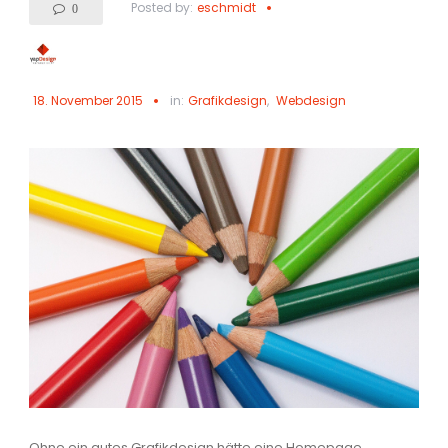
Posted by:
eschmidt
0
18. November 2015
in:
Grafikdesign
,
Webdesign
Ohne ein gutes Grafikdesign hätte eine Homepage