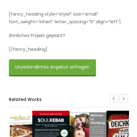
[fancy_heading style=“style1″ size=“small“
font_weight=“inhert“ letter_spacing=“0″ align=“left“]
Ähnliches Projekt geplant?
[/fancy_heading]
Unverbindliches Angebot anfragen
Related Works