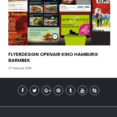
FLYERDESIGN OPENAIR KINO HAMBURG
EM
BARMBEK
01 Ju
27 Februar 2016