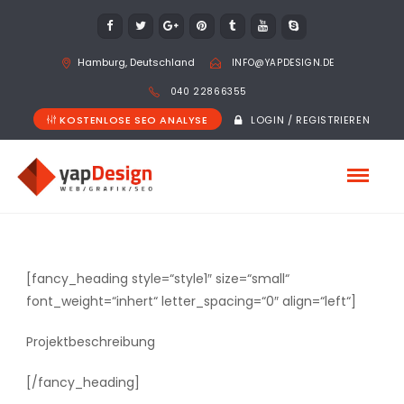
Hamburg, Deutschland
INFO@YAPDESIGN.DE
040 22866355
KOSTENLOSE SEO ANALYSE
LOGIN / REGISTRIEREN
[fancy_heading style=“style1″ size=“small“
font_weight=“inhert“ letter_spacing=“0″ align=“left“]
Projektbeschreibung
[/fancy_heading]