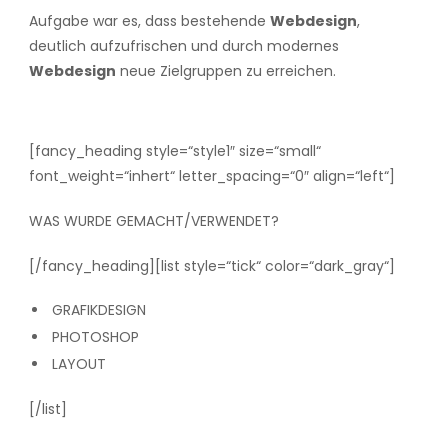
Aufgabe war es, dass bestehende
Webdesign
,
deutlich aufzufrischen und durch modernes
Webdesign
neue Zielgruppen zu erreichen.
[fancy_heading style=“style1″ size=“small“
font_weight=“inhert“ letter_spacing=“0″ align=“left“]
WAS WURDE GEMACHT/VERWENDET?
[/fancy_heading][list style=“tick“ color=“dark_gray“]
GRAFIKDESIGN
PHOTOSHOP
LAYOUT
[/list]