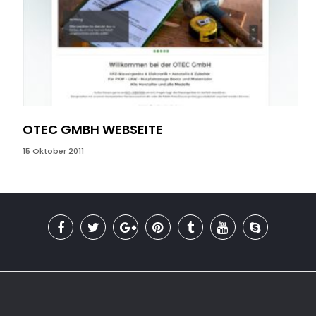
OTEC GMBH WEBSEITE
WE
15 Oktober 2011
27 F