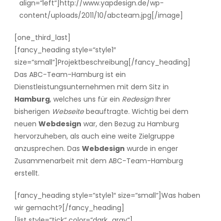
align=“left“]http://www.yapdesign.de/wp-
content/uploads/2011/10/abcteam.jpg[/image]
[one_third_last]
[fancy_heading style=“style1″
size=“small“]Projektbeschreibung[/fancy_heading]
Das ABC-Team-Hamburg ist ein
Dienstleistungsunternehmen mit dem Sitz in
Hamburg
, welches uns für ein
Redesign
Ihrer
bisherigen
Webseite
beauftragte. Wichtig bei dem
neuen
Webdesign
war, den Bezug zu Hamburg
hervorzuheben, als auch eine weite Zielgruppe
anzusprechen. Das
Webdesign
wurde in enger
Zusammenarbeit mit dem ABC-Team-Hamburg
erstellt.
[fancy_heading style=“style1″ size=“small“]Was haben
wir gemacht?[/fancy_heading]
[list style=“tick“ color=“dark_gray“]