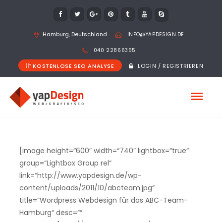
Hamburg, Deutschland
INFO@YAPDESIGN.DE
040 22866355
KOSTENLOSE SEO ANALYSE
LOGIN / REGISTRIEREN
[image height=“600″ width=“740″ lightbox=“true“
group=“Lightbox Group rel“
link=“http://www.yapdesign.de/wp-
content/uploads/2011/10/abcteam.jpg“
title=“Wordpress Webdesign für das ABC-Team-
Hamburg“ desc=““