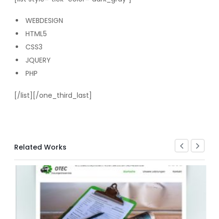
WEBDESIGN
HTML5
CSS3
JQUERY
PHP
[/list][/one_third_last]
Related Works