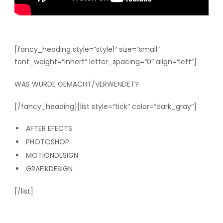
[fancy_heading style=“style1″ size=“small“
font_weight=“inhert“ letter_spacing=“0″ align=“left“]
WAS WURDE GEMACHT/VERWENDET?
[/fancy_heading][list style=“tick“ color=“dark_gray“]
AFTER EFECTS
PHOTOSHOP
MOTIONDESIGN
GRAFIKDESIGN
[/list]