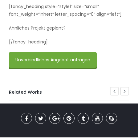
[fancy_heading style=“style1″ size=“small“
font_weight=“inhert“ letter_spacing=“0″ align=“left“]
Ähnliches Projekt geplant?
[/fancy_heading]
Unverbindliches Angebot anfragen
Related Works